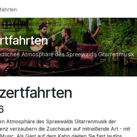
fahrten
rtfahrten
endlichen Atmosphäre des Spreewalds Gitarrenmusik
zertfahrten
6
chen Atmosphäre des Spreewalds Gitarrenmusik der
enz verzaubern die Zuschauer auf mitreißende Art - mit
usic. Als Gast auf dem Kahn gleiten Sie fast lautlos