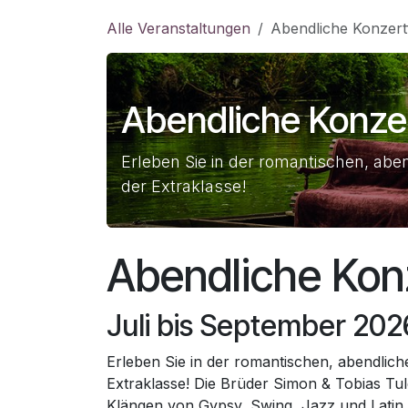
Zum Inhalt springen
Alle Veranstaltungen
Abendliche Konzert
Abendliche Konze
Erleben Sie in der romantischen, ab
der Extraklasse!
Abendliche Kon
Juli bis September 202
Erleben Sie in der romantischen, abendli
Extraklasse! Die Brüder Simon & Tobias Tul
Klängen von Gypsy, Swing, Jazz und Latin M