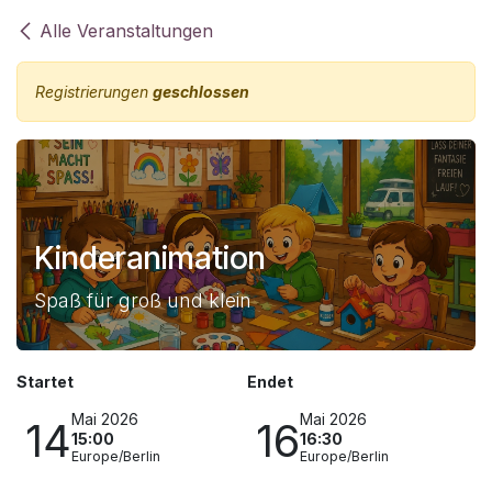
Zum Inhalt springen
Alle Veranstaltungen
Registrierungen
geschlossen
Kinderanimation
Spaß für groß und klein
Startet
Endet
Mai 2026
Mai 2026
14
16
15:00
16:30
Europe/Berlin
Europe/Berlin