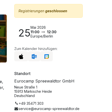
Registrierungen
geschlossen
Mai 2026
25
11:00
12:30
Europe/Berlin
Zum Kalender hinzufügen:
Standort
Eurocamp Spreewaldtor GmbH
e,
Neue Straße 1
er,
15913 Märkische Heide
Deutschland
+49 35471 303
service@eurocamp-spreewaldtor.de