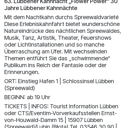
63. Lübbener Kahnnacht „Flower Power“ 30
Jahre Lübbener Kahnnächte
Mit dem Nachtkahn durchs Spreewaldvarieté
Diese Erlebniskahnfahrt bietet wunderschöne
Natureindrücke des nächtlichen Spreewaldes,
Musik, Tanz, Artistik, Theater, Feuershows
oder Lichtinstallationen und so manche
Überraschung am Ufer. Mit wechselnden
Themen entführt Sie das „schwimmende“
Publikum ins Reich der Fantasie oder der
Erinnerungen.
ORT: Einstieg Hafen 1 | Schlossinsel Lübben
(Spreewald)
BEGINN: ab 19 Uhr
TICKETS | INFOS: Tourist Information Lübben
oder CTS/Eventim-Vorverkaufsstellen Ernst-
von-Houwald-Damm 15 | 15907 Lübben
(Spreewald)/Lubin (Błota) Tel. 03546 30 90 |