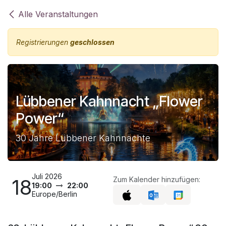
Zum Inhalt springen
Alle Veranstaltungen
Registrierungen
geschlossen
Lübbener Kahnnacht „Flower
Power“
30 Jahre Lübbener Kahnnächte
Juli 2026
18
Zum Kalender hinzufügen:
19:00
22:00
Europe/Berlin