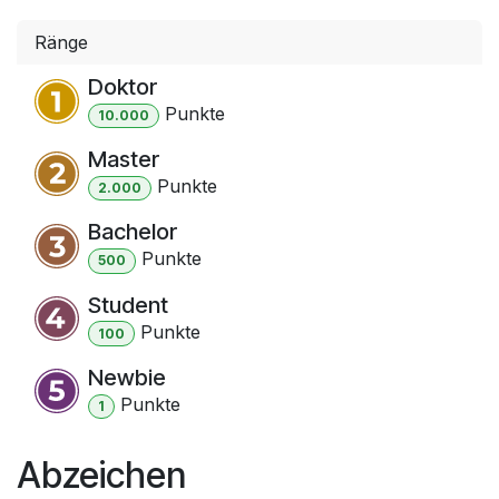
Ränge
Doktor
Punkt
e
10.000
Master
Punkt
e
2.000
Bachelor
Punkt
e
500
Student
Punkt
e
100
Newbie
Punkt
e
1
Abzeichen